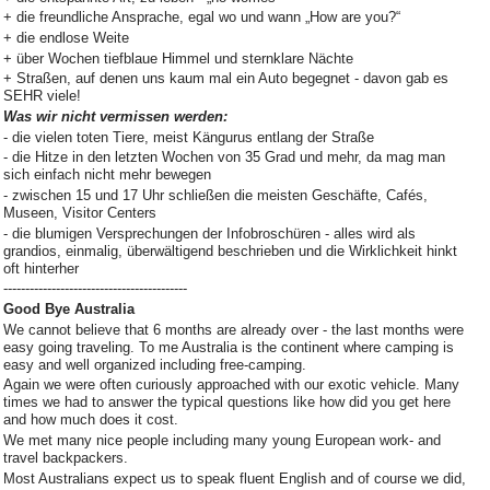
+ die freundliche Ansprache, egal wo und wann „How are you?“
+ die endlose Weite
+ über Wochen tiefblaue Himmel und sternklare Nächte
+ Straßen, auf denen uns kaum mal ein Auto begegnet - davon gab es
SEHR viele!
Was wir nicht vermissen werden:
- die vielen toten Tiere, meist Kängurus entlang der Straße
- die Hitze in den letzten Wochen von 35 Grad und mehr, da mag man
sich einfach nicht mehr bewegen
- zwischen 15 und 17 Uhr schließen die meisten Geschäfte, Cafés,
Museen, Visitor Centers
- die blumigen Versprechungen der Infobroschüren - alles wird als
grandios, einmalig, überwältigend beschrieben und die Wirklichkeit hinkt
oft hinterher
------------------------------------------
Good Bye Australia
We cannot believe that 6 months are already over - the last months were
easy going traveling. To me Australia is the continent where camping is
easy and well organized including free-camping.
Again we were often curiously approached with our exotic vehicle. Many
times we had to answer the typical questions like how did you get here
and how much does it cost.
We met many nice people including many young European work- and
travel backpackers.
Most Australians expect us to speak fluent English and of course we did,