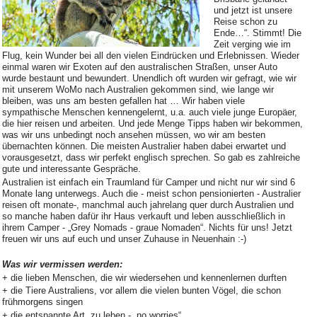
und jetzt ist unsere
Reise schon zu
Ende…“. Stimmt! Die
Zeit verging wie im
Flug, kein Wunder bei all den vielen Eindrücken und Erlebnissen. Wieder
einmal waren wir Exoten auf den australischen Straßen, unser Auto
wurde bestaunt und bewundert. Unendlich oft wurden wir gefragt, wie wir
mit unserem WoMo nach Australien gekommen sind, wie lange wir
bleiben, was uns am besten gefallen hat … Wir haben viele
sympathische Menschen kennengelernt, u.a. auch viele junge Europäer,
die hier reisen und arbeiten. Und jede Menge Tipps haben wir bekommen,
was wir uns unbedingt noch ansehen müssen, wo wir am besten
übernachten können. Die meisten Australier haben dabei erwartet und
vorausgesetzt, dass wir perfekt englisch sprechen. So gab es zahlreiche
gute und interessante Gespräche.
Australien ist einfach ein Traumland für Camper und nicht nur wir sind 6
Monate lang unterwegs. Auch die - meist schon pensionierten - Australier
reisen oft monate-, manchmal auch jahrelang quer durch Australien und
so manche haben dafür ihr Haus verkauft und leben ausschließlich in
ihrem Camper - „Grey Nomads - graue Nomaden“. Nichts für uns! Jetzt
freuen wir uns auf euch und unser Zuhause in Neuenhain :-)
Was wir vermissen werden:
+ die lieben Menschen, die wir wiedersehen und kennenlernen durften
+ die Tiere Australiens, vor allem die vielen bunten Vögel, die schon
frühmorgens singen
+ die entspannte Art, zu leben - „no worries“