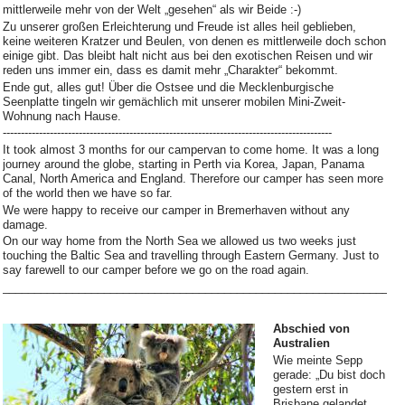
mittlerweile mehr von der Welt „gesehen“ als wir Beide :-)
Zu unserer großen Erleichterung und Freude ist alles heil geblieben,
keine weiteren Kratzer und Beulen, von denen es mittlerweile doch schon
einige gibt. Das bleibt halt nicht aus bei den exotischen Reisen und wir
reden uns immer ein, dass es damit mehr „Charakter“ bekommt.
Ende gut, alles gut! Über die Ostsee und die Mecklenburgische
Seenplatte tingeln wir gemächlich mit unserer mobilen Mini-Zweit-
Wohnung nach Hause.
-------------------------------------------------------------------------------------------
It took almost 3 months for our campervan to come home. It was a long
journey around the globe, starting in Perth via Korea, Japan, Panama
Canal, North America and England. Therefore our camper has seen more
of the world then we have so far.
We were happy to receive our camper in Bremerhaven without any
damage.
On our way home from the North Sea we allowed us two weeks just
touching the Baltic Sea and travelling through Eastern Germany. Just to
say farewell to our camper before we go on the road again.
_______________________________________________________________
Abschied von
Australien
Wie meinte Sepp
gerade: „Du bist doch
gestern erst in
Brisbane gelandet