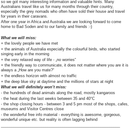
so we got many interesting information and valuable hints. Many
Australians travel like us for many months through their country,
especially the grey nomads who often have sold their house and travel
for years in their caravans.
After one year in Africa and Australia we are looking forward to come
home to Bad Soden and to our family and friends :-)
What we will miss:
+ the lovely people we have met
+ the animals of Australia especially the colourful birds, who started
singing early in the morning
+ the very relaxed way of life - „no worries“
+ the friendly way to communicate, it does not matter where you are it is
always a „How are you mate?“
+ the endless horizon with almost no traffic
+ the deep blue sky at daytime and the millions of stars at night
What we will definitely won’t miss:
- the hundreds of dead animals along the road, mostly kangaroos
- the heat during the last weeks between 35 and 40°C
- the shop closing hours - between 3 and 5 pm most of the shops, cafes,
museums and Visitor Centres close
- the wonderful free info material - everything is awesome, gorgeous,
wonderful unique etc. but reality is often lagging behind
________________________________________________________