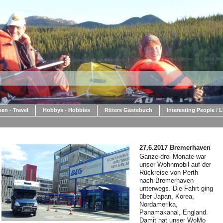
sen - Travel
Hobbys - Hobbies
Ritters Gästebuch
Interesting People / 
27.6.2017 Bremerhaven
Ganze drei Monate war
unser Wohnmobil auf der
Rückreise von Perth
nach Bremerhaven
unterwegs. Die Fahrt ging
über Japan, Korea,
Nordamerika,
Panamakanal, England.
Damit hat unser WoMo