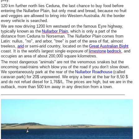
120 km further north lies Ceduna, the last chance to buy food before
entering the Nullarbor Plain, but only meat and bread, because no fruit
and veggies are allowed to bring into Western Australia. At the border
every vehicle is searched.
We are now driving 1200 km westward on the famous Eyre highway,
typically known as the
Nullarbor Plain
, which is only a part of the
distance from Ceduna to Norseman. The
Nullarbor Plain
comes from
Latin: nullus, "no", and arbor, "tree" is part of the area of flat, almost
treeless
,
arid
or semi-arid country, located on the
Great Australian Bight
coast. It is the world's largest single exposure of
limestone
bedrock
, and
occupies an area of about 200,000 square kilometres.
The most dangerous “animals” are not the venomous snakes but the
oncoming road-trains which blow you of the road if you don’t slow down.
We spontaneously park at the rear of the
Nullarbor Roadhouse
(called
caravan park) for 20$ unpowered. We enjoy a beer at the bar for 8,50 $
and do not refuel diesel for 1,76$/L. The prices are high, but we are in the
outback, more than 500 km away in any direction from a town.
_________________________________________________________