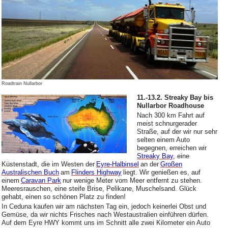
Roadtrain Nullarbor
11.-13.2. Streaky Bay bis
Nullarbor Roadhouse
Nach 300 km Fahrt auf
meist schnurgerader
Straße, auf der wir nur sehr
selten einem Auto
begegnen, erreichen wir
Streaky Bay
, eine
Küstenstadt, die im Westen der
Eyre-Halbinsel
an der
Großen
Australischen Buch
am
Flinders Highway
liegt. Wir genießen es, auf
einem
Caravan Park
nur wenige Meter vom Meer entfernt zu stehen.
Meeresrauschen, eine steife Brise, Pelikane, Muschelsand. Glück
gehabt, einen so schönen Platz zu finden!
In Ceduna kaufen wir am nächsten Tag ein, jedoch keinerlei Obst und
Gemüse, da wir nichts Frisches nach Westaustralien einführen dürfen.
Auf dem Eyre HWY kommt uns im Schnitt alle zwei Kilometer ein Auto