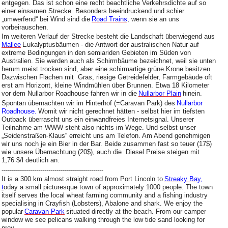
entgegen. Das ist schon eine recht beachtliche Verkehrsdichte auf so
einer einsamen Strecke. Besonders beeindruckend und schier
„umwerfend“ bei Wind sind die
Road Trains
, wenn sie an uns
vorbeirauschen.
Im weiteren Verlauf der Strecke besteht die Landschaft überwiegend aus
Mallee
Eukalyptusbäumen - die Antwort der australischen Natur auf
extreme Bedingungen in den semiariden Gebieten im Süden von
Australien. Sie werden auch als Schirmbäume bezeichnet, weil sie unten
herum meist trocken sind, aber eine schirmartige grüne Krone besitzen.
Dazwischen Flächen mit Gras, riesige Getreidefelder, Farmgebäude oft
erst am Horizont, kleine Windmühlen über Brunnen. Etwa 18 Kilometer
vor dem Nullarbor Roadhouse fahren wir in die
Nullarbor Plain
hinein.
Spontan übernachten wir im Hinterhof (=Caravan Park) des
Nullarbor
Roadhouse.
Womit wir nicht gerechnet hätten - selbst hier im tiefsten
Outback überrascht uns ein einwandfreies Internetsignal. Unserer
Teilnahme am WWW steht also nichts im Wege. Und selbst unser
„Seidenstraßen-Klaus“ erreicht uns am Telefon. Am Abend genehmigen
wir uns noch je ein Bier in der Bar. Beide zusammen fast so teuer (17$)
wie unsere Übernachtung (20$), auch die Diesel Preise steigen mit
1,76 $/l deutlich an.
--------------------------------------------------
It is a 300 km almost straight road from Port Lincoln to
Streaky Bay
,
t
oday a small picturesque town of approximately 1000 people. The town
itself serves the local wheat farming community and a fishing industry
specialising in Crayfish (Lobsters), Abalone and shark. We enjoy the
popular
Caravan Park
situated directly at the beach. From our camper
window we see pelicans walking through the low tide sand looking for
prey.