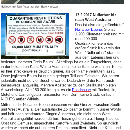
Nullarbor mit Null Autos auf dem Eyre Highway
13.2.2017 Nullarbor bis
nach West Australia
Das ist also die „gefürchtete“
Nullarbor Ebene
. Sie ist
1.200 Kilometer breit und mit
rund 200.000
Quadratkilometern das
größte Stück Kalkstein der
Welt. "Nulla arbor" stammt
aus dem Lateinischen und
bedeutet übersetzt "kein Baum". Allerdings ist es ein Trugschluss, dass
in der bekannten Karst-Wüste Australiens keine Bäume wachsen. Es ist
es hier streckenweise deutlich grüner, als der Name vermuten lässt.
Ohne jeglichen Baum ist nur ein geringer Teil des Gebietes. Wir hatten
jedenfalls nicht so viel Busch erwartet. Dadurch wird die Fahrt auch
keineswegs langweilig. Mehrere Abstecher zu den Steilküsten bieten
Abwechslung. Alle 150-200 km gibt es ein
Roadhouse
mit Tankstelle,
Motel und Campingplatz, ansonsten kein Dorf, keine Stadt, einfach
NICHTS außer Wildnis.
Mitten in der Nullarbor Ebene passieren wir die Grenze zwischen South
und West Australia. Der australische Zollbeamte kommt in unser WoMo
und hält nach bestimmten Dingen Ausschau, die nicht nach West
Australia eingeführt werden dürfen. Hierzu gehören u.a. Honig, frisches
Obst und Gemüse, ungeschälte Kartoffeln und Zwiebeln. So gründlich
wurden wir noch nie auf unseren Reisen kontrolliert. Nicht nur Kühl- und