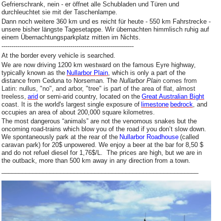
Gefrierschrank, nein - er öffnet alle Schubladen und Türen und
durchleuchtet sie mit der Taschenlampe.
Dann noch weitere 360 km und es reicht für heute - 550 km Fahrstrecke -
unsere bisher längste Tagesetappe. Wir übernachten himmlisch ruhig auf
einem Übernachtungsparkplatz mitten im Nichts.
-------------------------------------------------------------------
At the border every vehicle is searched.
We are now driving 1200 km westward on the famous Eyre highway,
typically known as the
Nullarbor Plain
, which is only a part of the
distance from Ceduna to Norseman. The
Nullarbor Plain
comes from
Latin: nullus, "no", and arbor, "tree" is part of the area of flat, almost
treeless,
arid
or semi-arid country, located on the
Great Australian Bight
coast. It is the world's largest single exposure of
limestone
bedrock
, and
occupies an area of about 200,000 square kilometres.
The most dangerous “animals” are not the venomous snakes but the
oncoming road-trains which blow you of the road if you don’t slow down.
We spontaneously park at the rear of the
Nullarbor Roadhouse
(called
caravan park) for 20$ unpowered. We enjoy a beer at the bar for 8,50 $
and do not refuel diesel for 1,76$/L. The prices are high, but we are in
the outback, more than 500 km away in any direction from a town.
_________________________________________________________