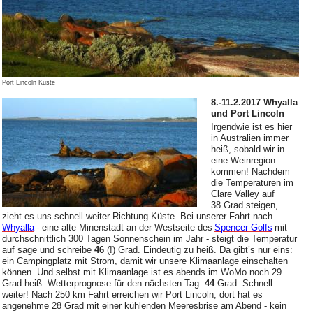
Port Lincoln Küste
8.-11.2.2017 Whyalla
und Port Lincoln
Irgendwie ist es hier
in Australien immer
heiß, sobald wir in
eine Weinregion
kommen! Nachdem
die Temperaturen im
Clare Valley auf
38 Grad steigen,
zieht es uns schnell weiter Richtung Küste. Bei unserer Fahrt nach
Whyalla
- eine alte Minenstadt an der Westseite des
Spencer-Golfs
mit
durchschnittlich 300 Tagen Sonnenschein im Jahr - steigt die Temperatur
auf sage und schreibe
46
(!) Grad. Eindeutig zu heiß. Da gibt’s nur eins:
ein Campingplatz mit Strom, damit wir unsere Klimaanlage einschalten
können. Und selbst mit Klimaanlage ist es abends im WoMo noch 29
Grad heiß. Wetterprognose für den nächsten Tag:
44
Grad. Schnell
weiter! Nach 250 km Fahrt erreichen wir Port Lincoln, dort hat es
angenehme 28 Grad mit einer kühlenden Meeresbrise am Abend - kein