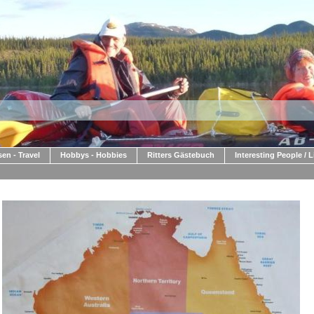
sen - Travel
Hobbys - Hobbies
Ritters Gästebuch
Interesting People / 