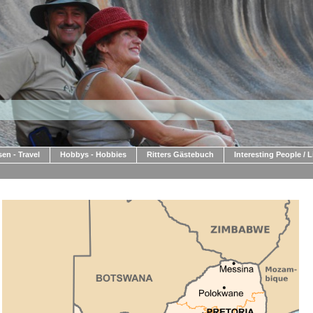
sen - Travel
Hobbys - Hobbies
Ritters Gästebuch
Interesting People / 