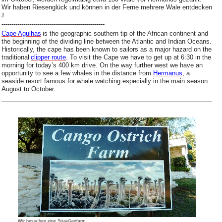
Wir haben Riesenglück und können in der Ferne mehrere Wale entdecken
J
----------------------------------------------------
Cape Agulhas
is the geographic southern tip of the African continent and
the beginning of the dividing line between the Atlantic and Indian Oceans.
Historically, the cape has been known to sailors as a major hazard on the
traditional
clipper route
. To visit the Cape we have to get up at 6:30 in the
morning for today’s 400 km drive. On the way further west we have an
opportunity to see a few whales in the distance from
Hermanus
, a
seaside resort famous for whale watching especially in the main season
August to October.
_______________________________________________________________
Wir besuchen eine Straußenfarm