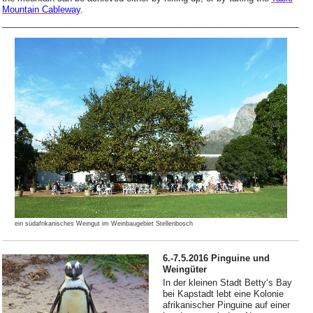
Mountain Cableway
.
_______________________________________________________________
ein südafrikanisches Weingut im Weinbaugebiet Stellenbosch
6.-7.5.2016 Pinguine und
Weingüter
In der kleinen Stadt Betty‘s Bay
bei Kapstadt lebt eine Kolonie
afrikanischer Pinguine auf einer