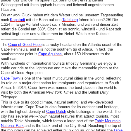
prägen das Bild der im späten 18. Jahrhundert entstandenen
Wohngegend mit ihren typisch bunten und liebevoll angestrichenen
Häusern.
Ob wir wohl Glück haben mit dem Wetter und bei unserem Tagesausflug
nach
Kapstadt
mit der Bahn auf den
Tafelberg
fahren können?
JA!
Die
1.224 m lange Auffahrt dauert ca. 7 Minuten, und während dieser Zeit
rotiert die Gondel um 360°. Oben ist es sonnig, windstill - und Kapstadt
selbst liegt unter uns vollkommen im Nebel.
Welch eine Kulisse!
---------------------------------------------
The
Cape of Good Hope
is a rocky headland on the Atlantic coast of the
Cape Peninsula, and it is not
the southern tip of Africa. In fact, the
southernmost point is
Cape Agulhas
, about 150 kilometers to the
southeast.
With hundreds of international tourists (mostly Germans) we enjoy a
cable car ride to the lighthouse and make the memorable photo at the
Cape of Good Hope point.
Cape Town
is one of the most multicultural cities in the world, reflecting
its role as a major destination for immigrants and expatriates to South
Africa. In 2014, Cape Town was named the best place in the world to
visit by both the American
New York Times
and the British
Daily
Telegraph
.
This is due to its good climate, natural setting, and well-developed
infrastructure. Cape Town is also famous for its architectural heritage,
with the highest density of
Cape Dutch
style buildings in the world. The
city has several well-known natural features that attract tourists, most
notably Table Mountain, which forms a large part of the
Table Mountain
National Park
and is the back end of the City Bowl. Reaching the top of
the mountain can be achieved either by hiking up, or by taking the
Table