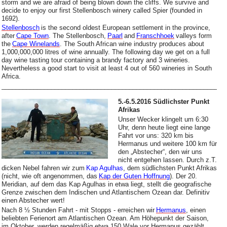
storm and we are afraid of being blown down the cliffs. We survive and
decide to enjoy our first Stellenbosch winery called Spier (founded in
1692).
Stellenbosch
is the second oldest European settlement in the province,
after
Cape Town
. The Stellenbosch,
Paarl
and
Franschhoek
valleys form
the
Cape Winelands
. The South African wine industry produces about
1,000,000,000 litres of wine annually. The following day we get on a full
day wine tasting tour containing a brandy factory and 3 wineries.
Nevertheless a good start to visit at least 4 out of 560 wineries in South
Africa.
_______________________________________________________________
5.-6.5.2016 Südlichster Punkt
Afrikas
Unser Wecker klingelt um 6:30
Uhr, denn heute liegt eine lange
Fahrt vor uns: 320 km bis
Hermanus und weitere 100 km für
den „Abstecher“, den wir uns
nicht entgehen lassen. Durch z.T.
dicken Nebel fahren wir zum
Kap Agulhas
, dem südlichsten Punkt Afrikas
(nicht, wie oft angenommen, das
Kap der Guten Hoffnung
). Der 20.
Meridian, auf dem das Kap Agulhas in etwa liegt, stellt die geografische
Grenze zwischen dem Indischen und Atlantischem Ozean dar. Definitiv
einen Abstecher wert!
Nach 8 ½ Stunden Fahrt - mit Stopps - erreichen wir
Hermanus
, einen
beliebten Ferienort am Atlantischen Ozean. Am Höhepunkt der Saison,
im Oktober, werden regelmäßig etwa 150 Wale vor Hermanus gezählt.