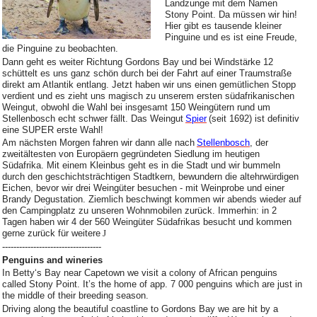
Landzunge mit dem Namen
Stony Point. Da müssen wir hin!
Hier gibt es tausende kleiner
Pinguine und es ist eine Freude,
die Pinguine zu beobachten.
Dann geht es weiter Richtung Gordons Bay und bei Windstärke 12
schüttelt es uns ganz schön durch bei der Fahrt auf einer Traumstraße
direkt am Atlantik entlang. Jetzt haben wir uns einen gemütlichen Stopp
verdient und es zieht uns magisch zu unserem ersten südafrikanischen
Weingut, obwohl die Wahl bei insgesamt 150 Weingütern rund um
Stellenbosch echt schwer fällt. Das Weingut
Spier
(seit 1692) ist definitiv
eine SUPER erste Wahl!
Am nächsten Morgen fahren wir dann alle nach
Stellenbosch
, der
zweitältesten von Europäern gegründeten Siedlung im heutigen
Südafrika. Mit einem Kleinbus geht es in die Stadt und wir bummeln
durch den geschichtsträchtigen Stadtkern, bewundern die altehrwürdigen
Eichen, bevor wir drei Weingüter besuchen - mit Weinprobe und einer
Brandy Degustation. Ziemlich beschwingt kommen wir abends wieder auf
den Campingplatz zu unseren Wohnmobilen zurück. Immerhin: in 2
Tagen haben wir 4 der 560 Weingüter Südafrikas besucht und kommen
gerne zurück für weitere
J
-----------------------------------
Penguins and wineries
In Betty‘s Bay near Capetown we visit a colony of African penguins
called Stony Point. It’s the home of app. 7 000 penguins which are just in
the middle of their breeding season.
Driving along the beautiful coastline to Gordons Bay we are hit by a