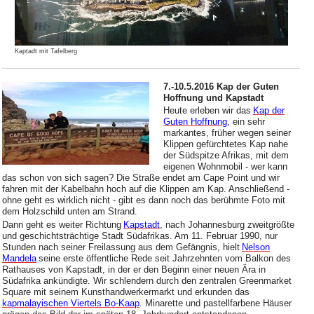
Kaptadt mit Tafelberg
7.-10.5.2016 Kap der Guten
Hoffnung und Kapstadt
Heute erleben wir das
Kap der
Guten Hoffnung
, ein sehr
markantes, früher wegen seiner
Klippen gefürchtetes Kap nahe
der Südspitze Afrikas, mit dem
eigenen Wohnmobil - wer kann
das schon von sich sagen? Die Straße endet am Cape Point und wir
fahren mit der Kabelbahn hoch auf die Klippen am Kap. Anschließend -
ohne geht es wirklich nicht - gibt es dann noch das berühmte Foto mit
dem Holzschild unten am Strand.
Dann geht es weiter Richtung
Kapstadt
, nach Johannesburg zweitgrößte
und geschichtsträchtige Stadt Südafrikas. Am 11. Februar 1990, nur
Stunden nach seiner Freilassung aus dem Gefängnis, hielt
Nelson
Mandela
seine erste öffentliche Rede seit Jahrzehnten vom Balkon des
Rathauses von Kapstadt, in der er den Beginn einer neuen Ära in
Südafrika ankündigte. Wir schlendern durch den zentralen Greenmarket
Square mit seinem Kunsthandwerkermarkt und erkunden das
kapmalayischen Viertels Bo-Kaap
. Minarette und pastellfarbene Häuser