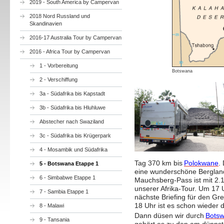
2019 - South America by Campervan
2018 Nord Russland und
Skandinavien
2016-17 Australia Tour by Campervan
2016 - Africa Tour by Campervan
1 - Vorbereitung
Botswana
2 - Verschiffung
3a - Südafrika bis Kapstadt
3b - Südafrika bis Hluhluwe
Abstecher nach Swaziland
3c - Südafrika bis Krügerpark
4 - Mosambik und Südafrika
Tag 370 km bis
Polokwane
.
5 - Botswana Etappe 1
eine wunderschöne Bergland
6 - Simbabwe Etappe 1
Mauchsberg-Pass ist mit 2.
unserer Afrika-Tour. Um 17 
7 - Sambia Etappe 1
nächste Briefing für den 
18 Uhr ist es schon wieder 
8 - Malawi
Dann düsen wir durch
Bots
9 - Tansania
gehört es zu den am dünnst