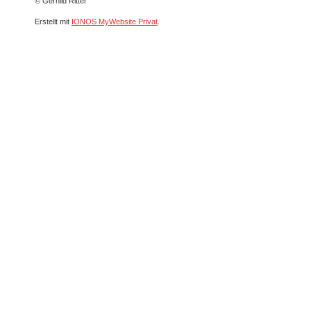
© Gerhild Ritter
Erstellt mit
IONOS MyWebsite Privat
.