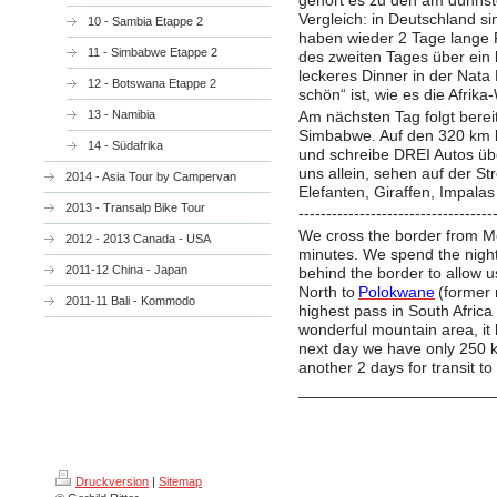
Vergleich: in Deutschland s
10 - Sambia Etappe 2
haben wieder 2 Tage lange
11 - Simbabwe Etappe 2
des zweiten Tages über ein
leckeres Dinner in der Nata
12 - Botswana Etappe 2
schön“ ist, wie es die Afrik
Am nächsten Tag folgt bere
13 - Namibia
Simbabwe. Auf den 320 km b
14 - Südafrika
und schreibe DREI Autos übe
uns allein, sehen auf der St
2014 - Asia Tour by Campervan
Elefanten, Giraffen, Impala
2013 - Transalp Bike Tour
-----------------------------------
We cross the border from Mo
2012 - 2013 Canada - USA
minutes. We spend the night 
2011-12 China - Japan
behind the border to allow 
North to
Polokwane
(former 
2011-11 Bali - Kommodo
highest pass in South Afri
wonderful mountain area, it lo
next day we have only 250 
another 2 days for transit t
______________________
Druckversion
|
Sitemap