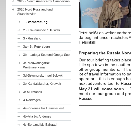
2019 - South America by Campervan
2018 Nord Russland und
Skandinavien
1 - Vorbereitung
2 - Travemünde / Helsinki
Jetzt heißt es weiter vorbe
da beginnt unser nächstes A
3 - Russland
Helsinki!!!
3a - St. Petersburg
-----------------------------------
Preparing the Russia Nor
3b - Ladoga See und Onega See
Our tour briefing takes place
3c-Medwedegorsk,
little spa town in the south
Weißmeerkanal
other group members, fill th
lot of travel information to 
3d-Belomorsk, Insel Solowki
operator – this is enough h
next adventure tour to Russi
3e-Kandalakscha, Kirowsk
May 21 will come soon … T
3f-Murmansk
meet our tour group and pre
Russia
.
4-Norwegen
_________________________
4a-Kirkenes bis Hammerfest
4b-Alta bis Andenes
4c-Sortland bis Ballstad