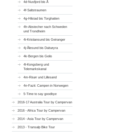
4d-Nusfjord bis Å
4f-Saltstraumen
4g-Hilstad bis Torghatten
4h-Abstecher nach Schweden
und Trondheim
4i-Kristiansund bis Geiranger
4j-Ålesund bis Dalsøyra
4k-Bergen bis Geilo
4l-Kongsberg und
Telemarkskanal
4m-Risør und Lillesand
4n-Fazit: Campen in Norwegen
5-Time to say goodbye
2016-17 Australia Tour by Campervan
2016 - Africa Tour by Campervan
2014 - Asia Tour by Campervan
2013 - Transalp Bike Tour