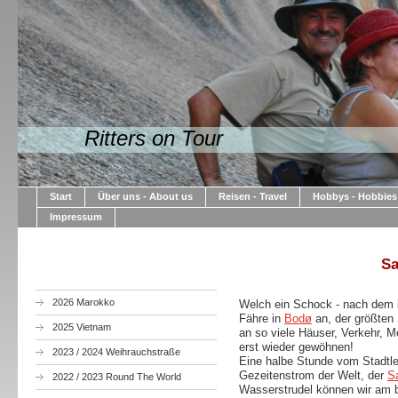
Ritters on Tour
Start
Über uns - About us
Reisen - Travel
Hobbys - Hobbies
Impressum
Sa
2026 Marokko
Welch ein Schock - nach dem 
Fähre in
Bodø
an, der größten 
2025 Vietnam
an so viele Häuser, Verkehr, 
erst wieder gewöhnen!
2023 / 2024 Weihrauchstraße
Eine halbe Stunde vom Stadtleb
Gezeitenstrom der Welt, der
S
2022 / 2023 Round The World
Wasserstrudel können wir am 