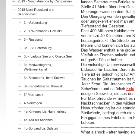
2019 - South America by Campervan
langen Saltstraumen-Brücke a
Stelle 41 Meter über dem Gezei
2018 Nord Russland und
Meerenge zwischen dem Saltfjo
Skandinavien
Den Übergang von den gewaltig
oder umgekehrt erlebt man am
1 - Vorbereitung
Tiefststand der Gezeiten.
Fast 400 Millionen Kubikmeter
2 - Travemünde / Helsinki
von bis zu 40 Kilometern pro S
3 - Russland
herausgedrückt Die Strudel er
Metern und können sich bis zu 
3a - St. Petersburg
Das Wasser enthält eine große
Vielfalt an Fischen anlockt und
3b - Ladoga See und Onega See
auf große Fänge hoffen.
Die vielseitige Unterwasserwe
3c-Medwedegorsk,
Eldorado für Taucher. Durch di
Weißmeerkanal
Tiefe ist es jedoch nicht für A
3d-Belomorsk, Insel Solowki
Tauchen im Saltstraumen ist f
Jetzt Sepp:
Die Unterwasser Ca
3e-Kandalakscha, Kirowsk
Schwämme und natürlich
Kelp
riesigen Seewölfe, die aus den
3f-Murmansk
Für Makrofreunde wimmelt es 
Nacktschnecken in den wildest
4-Norwegen
Herausforderung ist die ständ
4a-Kirkenes bis Hammerfest
Steilwände, bedingt durch die
Ein gigantisches Erlebnis, im P
4b-Alta bis Andenes
Lofoten.
--------------------------------------------
4c-Sortland bis Ballstad
What a shock - after having en