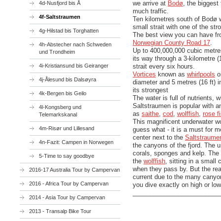
we arrive at
Bodø
, the biggest
4d-Nusfjord bis Å
much traffic.
4f-Saltstraumen
Ten kilometres south of Bodø w
small strait with one of the str
4g-Hilstad bis Torghatten
The best view you can have f
Norwegian County Road 17
.
4h-Abstecher nach Schweden
Up to 400,000,000 cubic metre
und Trondheim
its way through a 3-kilometre (
4i-Kristiansund bis Geiranger
strait every six hours.
Vortices
known as
whirlpools
o
4j-Ålesund bis Dalsøyra
diameter and 5 metres (16 ft) i
its strongest
4k-Bergen bis Geilo
The water is full of nutrients, w
Saltstraumen is popular with a
4l-Kongsberg und
as
saithe
,
cod
,
wolffish
,
rose f
Telemarkskanal
This magnificent underwater wo
4m-Risør und Lillesand
guess what - it is a must for 
center next to the
Saltstraume
4n-Fazit: Campen in Norwegen
the canyons of the fjord. The u
corals, sponges and kelp. The 
5-Time to say goodbye
the
wolffish
, sitting in a small
when they pass by. But the rea
2016-17 Australia Tour by Campervan
current due to the many cany
2016 - Africa Tour by Campervan
you dive exactly on high or low
_________________________
2014 - Asia Tour by Campervan
2013 - Transalp Bike Tour