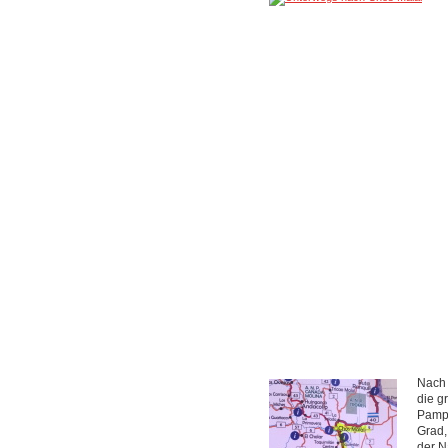
Nach 
die g
Pampa
Grad,
der N