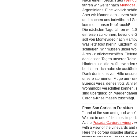
Nach einem Besuch des
Weingut
fahren wir weiter nach
Mendoza
Argentiniens. Eine wirklich schön
Aber wir können den kurzen Aufen
und machen uns fortwährend Ge
kommen - unser Kopf raucht!
Die nächsten Tage fahren wir 1.
einreisen zu können, bevor die
soll von Montevideo nach Hambur
Was jetzt folgt hier in Kurzform
schließen. Wir müssen unser Wo
Aires - zurückverschiffen. Tiefen
den letzten Tagen unserer Reise
Hindernisse, die zu überwinden s
berichten - ich habe sie ausführl
Dank der intensiven Hilfe unsere
unsere stornierten Flüge um - u
Buenos Aires, der es trotz Schli
Wohnmobil verschiffen können, s
sind überglücklich, wieder dahei
Corona-Krise massiv zuschlägt.
-----------------------------------------
From San Carlos to Frankfurt
"Land of the sun and good wine" -
We are in one of the most impor
At the
Posada Cavieres winery
we
with a view of the vineyards and o
Here the corona disaster starts: 