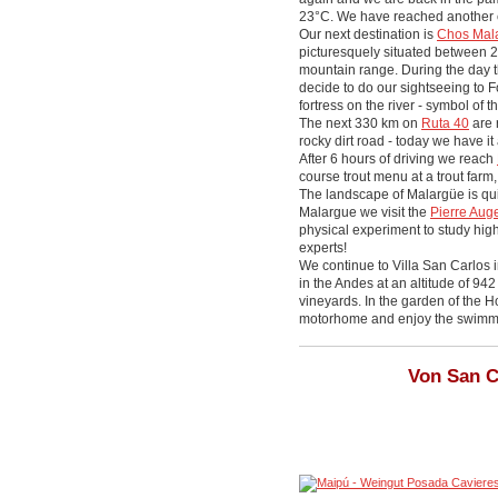
23°C. We have reached another 
Our next destination is
Chos Mal
picturesquely situated between 2 
mountain range. During the day 
decide to do our sightseeing to Fo
fortress on the river - symbol of th
The next 330 km on
Ruta 40
are 
rocky dirt road - today we have it 
After 6 hours of driving we reach
course trout menu at a trout farm
The landscape of Malargüe is quite
Malargue we visit the
Pierre Aug
physical experiment to study high
experts!
We continue to Villa San Carlos 
in the Andes at an altitude of 9
vineyards. In the garden of the 
motorhome and enjoy the swimming 
Von San C