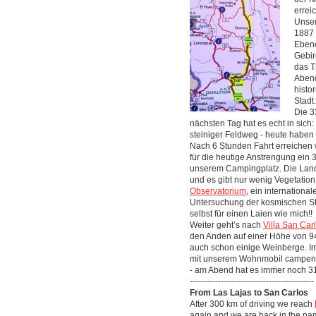
erreic
Unser
1887 
Ebene
Gebir
das T
Abend
histo
Stadt.
Die 3
nächsten Tag hat es echt in sich
steiniger Feldweg - heute haben 
Nach 6 Stunden Fahrt erreichen 
für die heutige Anstrengung ein
unserem Campingplatz. Die Lands
und es gibt nur wenig Vegetatio
Observatorium
, ein internationa
Untersuchung der kosmischen St
selbst für einen Laien wie mich!!
Weiter geht’s nach
Villa San Car
den Anden auf einer Höhe von 94
auch schon einige Weinberge. Im
mit unserem Wohnmobil campen u
- am Abend hat es immer noch 3
--------------------------------------------
From Las Lajas to San Carlos
After 300 km of driving we reach
again and we are back in the pam