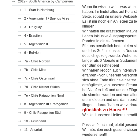
2019 - South America by Campervan
Wenn ihr wissen wollt, was wir s
1 - Start in Hamburg
haben: Ihr findet alles auf Polars
Seite, sobald ihr unsere Webseite
2 - Argentinien I / Buenos Aires
Es ist mir noch ein Anliegen zu 
klingen:
3 - Uruguay
Wir halten die drastischen Maß
4 - Brasilien
Leben inklusive Ausgangssperre in
Pandemie einzudämmen.
5 - Argentinien II
Für uns persönlich bedeuteten si
und das Gefühl, dass uns Deutsc
6 - Bolivien
deutlich gezeigt wurde. Woher s
länger als 6 Monate in Südameri
7a - Chile Norden
der Stirn geschrieben!
7b - Chile Mitte
Wir haben jedoch auch intensive
erfahren - von unserem Verschi
7c - Chile Osterinsel
sich ohne Ende für uns einsetzt
ermöglichte, von unserem Freund 
7d - Chile Kleiner Süden
heiß laufen ließ und unsere Flü
sie storniert wurden und von all
7e - Chile Patagonien Nord
uns meldeten und uns darin best
8 - Argentinien III / Patagonien
fliegen - darauf haben wir vertrau
glücklich zu Hause!!!
9 - Chile Patagonien Süd
Wir sind unseren Helfern unendli
10 - Feuerland
Passt auf euch auf, bleibt gesun
Wir möchten euch gesund wissen
11 - Antarktis
wiedersehen!!!