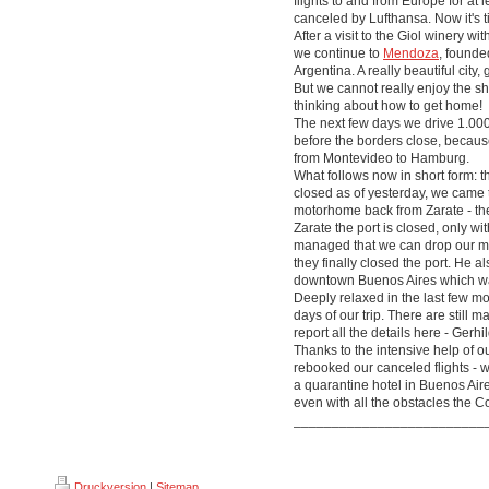
flights to and from Europe for at l
canceled by Lufthansa. Now it's ti
After a visit to the Giol winery wi
we continue to
Mendoza
, founde
Argentina. A really beautiful city
But we cannot really enjoy the sho
thinking about how to get home!
The next few days we drive 1.00
before the borders close, becau
from Montevideo to Hamburg.
What follows now in short form: 
closed as of yesterday, we came t
motorhome back from Zarate - the
Zarate the port is closed, only wi
managed that we can drop our mo
they finally closed the port. He a
downtown Buenos Aires which was
Deeply relaxed in the last few mo
days of our trip. There are still 
report all the details here - Ger
Thanks to the intensive help of o
rebooked our canceled flights - w
a quarantine hotel in Buenos Air
even with all the obstacles the C
_________________________
Druckversion
|
Sitemap