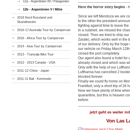
12a - Argentinien IIII / Patagonien
--------------------------------------------
Here the horror story begins
- h
12b - Argentinien V / Mitte
Since we left Mendoza we are c
2018 Nord Russland und
to the other the president anno
Skandinavien
fighting against time to leave the 
2016-17 Australia Tour by Campervan
In a nutshell, we missed the cha
closed. Then we tried to ship ou
2016 - Africa Tour by Campervan
Zarate), which works well in the b
of our delivery. Only by the huge 
2014 - Asia Tour by Campervan
our vehicle on Friday March 12th 
closed the port completely.
2013 - Transalp Bike Tour
Our agent also found a hotel fo
2012 - 2013 Canada - USA
already closed and which was will
Only with the help of our Lufthans
2011-12 China - Japan
Lufthansa has cancelled 2 booki
blocked forever.
2011-11 Bali - Kommodo
Finally we could fly home on Mo
Frankfurt, only a short trip of 26 
Now we have plenty of time when
quarantine, but this is heaven 
before.
_________________________
jetzt geht es weiter m
Von Las L