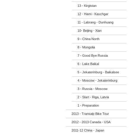
13 - Kirgistan
12 - Hami - Kaschgar
11 - Labrang - Dunhuang
10- Beijing - Xian
9 - China North
8 - Mongolia
7 - Good Bye Russia
6 - Lake Baikal
5 - Jekaterinburg - Baikalsee
4 - Moscow - Jekaterinburg
3 - Russia - Moscow
2 - Start - Riga, Latvia
1 - Preparation
2013 - Transalp Bike Tour
2012 - 2013 Canada - USA
2011-12 China - Japan