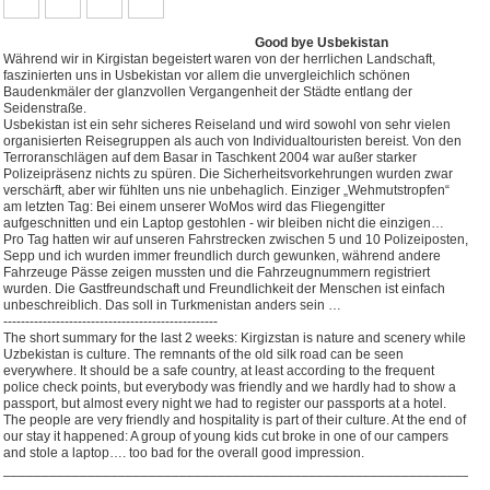
Good bye Usbekistan
Während wir in Kirgistan begeistert waren von der herrlichen Landschaft,
faszinierten uns in Usbekistan vor allem die unvergleichlich schönen
Baudenkmäler der glanzvollen Vergangenheit der Städte entlang der
Seidenstraße.
Usbekistan ist ein sehr sicheres Reiseland und wird sowohl von sehr vielen
organisierten Reisegruppen als auch von Individualtouristen bereist. Von den
Terroranschlägen auf dem Basar in Taschkent 2004 war außer starker
Polizeipräsenz nichts zu spüren. Die Sicherheitsvorkehrungen wurden zwar
verschärft, aber wir fühlten uns nie unbehaglich. Einziger „Wehmutstropfen“
am letzten Tag: Bei einem unserer WoMos wird das Fliegengitter
aufgeschnitten und ein Laptop gestohlen - wir bleiben nicht die einzigen…
Pro Tag hatten wir auf unseren Fahrstrecken zwischen 5 und 10 Polizeiposten,
Sepp und ich wurden immer freundlich durch gewunken, während andere
Fahrzeuge Pässe zeigen mussten und die Fahrzeugnummern registriert
wurden. Die Gastfreundschaft und Freundlichkeit der Menschen ist einfach
unbeschreiblich.
Das soll in Turkmenistan anders sein …
-------------------------------------------------
The short summary for the last 2 weeks: Kirgizstan is nature and scenery while
Uzbekistan is culture. The remnants of the old silk road can be seen
everywhere. It should be a safe country, at least according to the frequent
police check points, but everybody was friendly and we hardly had to show a
passport, but almost every night we had to register our passports at a hotel.
The people are very friendly and hospitality is part of their culture. At the end of
our stay it happened: A group of young kids cut broke in one of our campers
and stole a laptop…. too bad for the overall good impression.
_______________________________________________________________