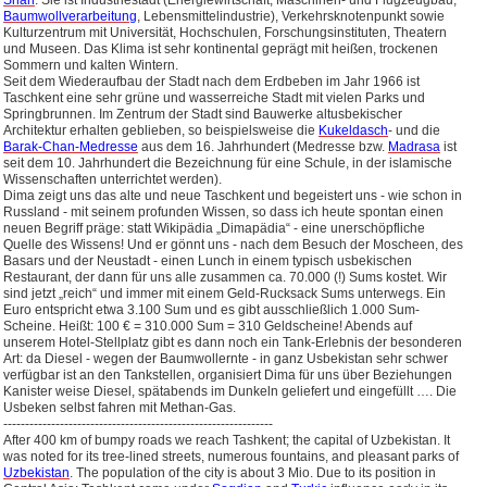
Baumwollverarbeitung
, Lebensmittelindustrie), Verkehrsknotenpunkt sowie
Kulturzentrum mit Universität, Hochschulen, Forschungsinstituten, Theatern
und Museen. Das Klima ist sehr kontinental geprägt mit heißen, trockenen
Sommern und kalten Wintern.
Seit dem Wiederaufbau der Stadt nach dem Erdbeben im Jahr 1966 ist
Taschkent eine sehr grüne und wasserreiche Stadt mit vielen Parks und
Springbrunnen. Im Zentrum der Stadt sind Bauwerke altusbekischer
Architektur erhalten geblieben, so beispielsweise die
Kukeldasch
- und die
Barak-Chan-Medresse
aus dem 16. Jahrhundert (Medresse bzw.
Madrasa
ist
seit dem 10. Jahrhundert die Bezeichnung für eine Schule, in der islamische
Wissenschaften unterrichtet werden).
Dima zeigt uns das alte und neue Taschkent und begeistert uns - wie schon in
Russland - mit seinem profunden Wissen, so dass ich heute spontan einen
neuen Begriff präge: statt Wikipädia „Dimapädia“ - eine unerschöpfliche
Quelle des Wissens! Und er gönnt uns - nach dem Besuch der Moscheen, des
Basars und der Neustadt - einen Lunch in einem typisch usbekischen
Restaurant, der dann für uns alle zusammen ca. 70.000 (!) Sums kostet. Wir
sind jetzt „reich“ und immer mit einem Geld-Rucksack Sums unterwegs. Ein
Euro entspricht etwa 3.100 Sum und es gibt ausschließlich 1.000 Sum-
Scheine. Heißt: 100 € = 310.000 Sum = 310 Geldscheine! Abends auf
unserem Hotel-Stellplatz gibt es dann noch ein Tank-Erlebnis der besonderen
Art: da Diesel - wegen der Baumwollernte - in ganz Usbekistan sehr schwer
verfügbar ist an den Tankstellen, organisiert Dima für uns über Beziehungen
Kanister weise Diesel, spätabends im Dunkeln geliefert und eingefüllt ….
Die
Usbeken selbst fahren mit Methan-Gas.
--------------------------------------------------------------
After 400 km of bumpy roads we reach Tashkent;
the capital of Uzbekistan. It
was noted for its tree-lined streets, numerous fountains, and pleasant parks of
Uzbekistan
. The population of the city is about 3 Mio. Due to its position in