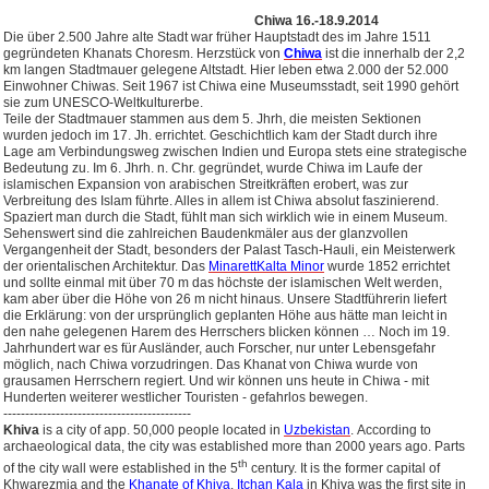
Chiwa 16.-18.9.2014
Die über 2.500 Jahre alte Stadt war früher Hauptstadt des im Jahre 1511
gegründeten Khanats Choresm. Herzstück von
Chiwa
ist die innerhalb der 2,2
km langen Stadtmauer gelegene Altstadt. Hier leben etwa 2.000 der 52.000
Einwohner Chiwas. Seit 1967 ist Chiwa eine Museumsstadt, seit 1990 gehört
sie zum UNESCO-Weltkulturerbe.
Teile der Stadtmauer stammen aus dem 5. Jhrh, die meisten Sektionen
wurden jedoch im 17. Jh. errichtet. Geschichtlich kam der Stadt durch ihre
Lage am Verbindungsweg zwischen Indien und Europa stets eine strategische
Bedeutung zu. Im 6. Jhrh. n. Chr. gegründet, wurde Chiwa im Laufe der
islamischen Expansion von arabischen Streitkräften erobert, was zur
Verbreitung des Islam führte. Alles in allem ist Chiwa absolut faszinierend.
Spaziert man durch die Stadt, fühlt man sich wirklich wie in einem Museum.
Sehenswert sind die zahlreichen Baudenkmäler aus der glanzvollen
Vergangenheit der Stadt, besonders der Palast Tasch-Hauli, ein Meisterwerk
der orientalischen Architektur. Das
Minarett
Kalta Minor
wurde 1852 errichtet
und sollte einmal mit über 70 m das höchste der islamischen Welt werden,
kam aber über die Höhe von 26 m nicht hinaus. Unsere Stadtführerin liefert
die Erklärung: von der ursprünglich geplanten Höhe aus hätte man leicht in
den nahe gelegenen Harem des Herrschers blicken können … Noch im 19.
Jahrhundert war es für Ausländer, auch Forscher, nur unter Lebensgefahr
möglich, nach Chiwa vorzudringen. Das Khanat von Chiwa wurde von
grausamen Herrschern regiert. Und wir können uns heute in Chiwa - mit
Hunderten weiterer westlicher Touristen - gefahrlos bewegen.
-------------------------------------------
Khiva
is a city of app. 50,000 people located in
Uzbekistan
.
According to
archaeological data, the city was established more than 2000 years ago. Parts
th
of the city wall were established in the 5
century. It is the former capital of
Khwarezmia and the
Khanate of Khiva
.
Itchan Kala
in Khiva was the first site in