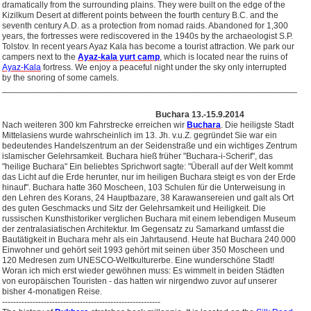
dramatically from the surrounding plains. They were built on the edge of the
Kizilkum Desert at different points between the fourth century B.C. and the
seventh century A.D. as a protection from nomad raids. Abandoned for 1,300
years, the fortresses were rediscovered in the 1940s by the archaeologist S.P.
Tolstov. In recent years Ayaz Kala has become a tourist attraction. We park our
campers next to the
Ayaz-kala yurt camp
, which is located near the ruins of
Ayaz-Kala
fortress. We enjoy a peaceful night under the sky only interrupted
by the snoring of some camels.
_______________________________________________________________
Buchara 13.-15.9.2014
Nach weiteren 300 km Fahrstrecke erreichen wir
Buchara
. Die heiligste Stadt
Mittelasiens wurde wahrscheinlich im 13. Jh. v.u.Z. gegründet Sie war ein
bedeutendes Handelszentrum an der Seidenstraße und ein wichtiges Zentrum
islamischer Gelehrsamkeit. Buchara hieß früher "Buchara-i-Scherif", das
"heilige Buchara" Ein beliebtes Sprichwort sagte: "Überall auf der Welt kommt
das Licht auf die Erde herunter, nur im heiligen Buchara steigt es von der Erde
hinauf". Buchara hatte 360 Moscheen, 103 Schulen für die Unterweisung in
den Lehren des Korans, 24 Hauptbazare, 38 Karawansereien und galt als Ort
des guten Geschmacks und Sitz der Gelehrsamkeit und Heiligkeit. Die
russischen Kunsthistoriker verglichen Buchara mit einem lebendigen Museum
der zentralasiatischen Architektur. Im Gegensatz zu Samarkand umfasst die
Bautätigkeit in Buchara mehr als ein Jahrtausend. Heute hat Buchara 240.000
Einwohner und gehört seit 1993 gehört mit seinen über 350 Moscheen und
120 Medresen zum UNESCO-Weltkulturerbe. Eine wunderschöne Stadt!
Woran ich mich erst wieder gewöhnen muss: Es wimmelt in beiden Städten
von europäischen Touristen - das hatten wir nirgendwo zuvor auf unserer
bisher 4-monatigen Reise.
---------------------------------------------------------