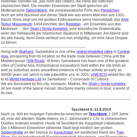
Historiker nannten sie „das Rom des Ostens, die Perle der östlichen
islamischen Welt. Die meisten Einwohner der Stadt sprechen als
Muttersprache
Tadschikisch
, die zentralasiatische Form des
Persischen
.
Auch wir sind fasziniert von dieser Stadt wie aus einem Märchen aus 1001-
Nacht. Dima zeigt uns mit großem Enthusiasmus seine Heimatstadt: das
Amir
Temur Mausoleum
, 1404 errichtet, den
Registan
- ein Ensemble aus drei
Medresen - , den
Shah-i Sinda-Komplex
, eine timuridische Gräberstraße,
einer der Höhepunkt der islamischen Baukunst in Mittelasien. Am Abend sind
wir alle traurig, denn Dima verlässt uns nun endgültig, um eine neue Gruppe
zu führen.
---------------------------------------------------------------------
Along with
Bukhara
, Samarkand is one of the
oldest inhabited cities
in
Central
Asia
, prospering from its location on the trade route between China and the
Mediterranean (
Silk Road
).
At times Samarkand has been one of the greatest
cities of Central Asia. Archeological excavations held within the city limits as
well as suburban areas unearthed evidence of human activity as early as
40000 years old, which is late paleolithic era. In 2001,
UNESCO
added the city
to its
World Heritage List
as
Samarkand – Crossroads of Cultures
.
We are fascinated by this city; mosques, Madres, the
Shah-i Sinda-complex
,
all are made of the typical mosaic structures mainly colored in blue; a world of
its own.
_______________________________________________________________
Taschkent 9.-11.9.2014
Nach ca. 400 km holpriger Fahrstrecke erreichen wir
Taschkent
, 2.200 Jahre
alt, eine der ältesten Städte Asiens, im 2. Jahrhundert v. Chr. in chinesischen
Quellen erstmals erwähnt. Heute ist Taschkent die Hauptstadt Usbekistans.
Die 3 Millionen Einwohner zählende Stadt liegt nördlich der großen
Seidenstraße
an der Grenze zu
Kasachstan
am westlichen Rand des
Tian-
Shan
. Sie ist Industriestadt (Energiewirtschaft, Maschinen- und Flugzeugbau,