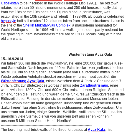
Uzbekistan
to be inscribed in the World Heritage List (1991). The old town
retains more than 50 historic monuments and 250 old houses, mostly dating
from the 18th or the 19th centuries. Djuma Mosque, for instance, was
established in the 10th century and rebuilt in 1788-89, although its celebrated
hypostyle
hall still retains 112 columns taken from ancient structures. It also is
the site of the
Sheikh Mukhtar-Vali Complex
, a mausoleum nominated for
World Heritage status in 1996. All in all a walking museum, partly restored for
the growing tourism, nevertheless there are still 2000 locals living within the
old city walls.
_______________________________________________________________
Wüstenfestung Ayaz Qala
15.-16.9.2014
Wir fahren 300 km durch die Kysylkum-Wüste, eine 200.000 km² große Kies-
und Sandwüste. Nach insgesamt 440 km Fahrstrecke - von grottenschlechter
bis zu 120 km spiegelglatter Fahrbahn (eine von Deutschland mitten in der
Wüste gebauten Autobahnstrecke) erreichen wir unser heutiges Ziel: die
Wüstenfestung Ayaz Qala
, erbaut zwischen dem 4. Jhrh. v. Chr. und dem 7.
Jhrh. n. Chr. zur Blütezeit des Zoroastrismus oder
Zarathustrismus
, einer
wohl zwischen 1800 v. Chr. und 600 v. Chr. entstandenen Religion. Sepp und
ich erkunden die Festung und wären gerne für kurze Zeit zurückversetzt in die
Blütezeit dieser Festung, in der sicher mehrere tausend Menschen lebten.
Unser WoMo steht im nahe gelegenen Jurtencamp und wir genießen einen
„kulturfreien“ Tag ohne Stadt, ohne Besichtigungen, ohne Zeitvorgaben. Um
uns herum nur Jurten, einige Kamele - Weitblick, vollkommene Stille, nachts
unendlich viele Sterne, die wir von unserem Bett aus sehen können in
unserem 5-Millionen-Sterne-Hotel.
Herrlich!
-----------------------------------------------------------------------------
The towering mud-brick walls of the three fortresses at
Ayaz Kala
, rise