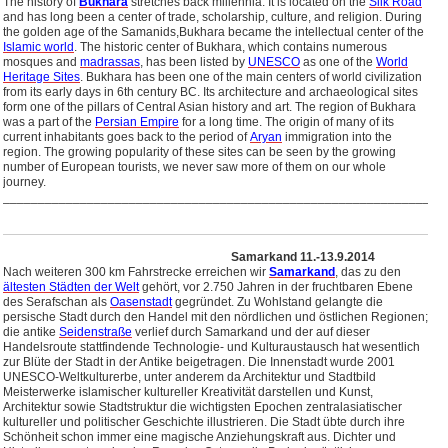
The history of
Bukhara
stretches back millennia.
It is located on the
Silk Road
and has long been a center of trade, scholarship, culture, and religion. During
the golden age of the Samanids,Bukhara became the intellectual center of the
Islamic world
. The historic center of Bukhara, which contains numerous
mosques and
madrassas
, has been listed by
UNESCO
as one of the
World
Heritage Sites
. Bukhara has been one of the main centers of world civilization
from its early days in 6th century BC. Its architecture and archaeological sites
form one of the pillars of Central Asian history and art. The region of Bukhara
was a part of the
Persian Empire
for a long time. The origin of many of its
current inhabitants goes back to the period of
Aryan
immigration into the
region. The growing popularity of these sites can be seen by the growing
number of European tourists, we never saw more of them on our whole
journey.
_______________________________________________________________
Samarkand 11.-13.9.2014
Nach weiteren 300 km Fahrstrecke erreichen wir
Samarkand
, das zu den
ältesten Städten der Welt
gehört, vor 2.750 Jahren in der fruchtbaren Ebene
des Serafschan als
Oasenstadt
gegründet. Zu Wohlstand gelangte die
persische Stadt durch den Handel mit den nördlichen und östlichen Regionen;
die antike
Seidenstraße
verlief durch Samarkand und der auf dieser
Handelsroute stattfindende Technologie- und Kulturaustausch hat wesentlich
zur Blüte der Stadt in der Antike beigetragen. Die Innenstadt wurde 2001
UNESCO-Weltkulturerbe, unter anderem da Architektur und Stadtbild
Meisterwerke islamischer kultureller Kreativität darstellen und Kunst,
Architektur sowie Stadtstruktur die wichtigsten Epochen zentralasiatischer
kultureller und politischer Geschichte illustrieren. Die Stadt übte durch ihre
Schönheit schon immer eine magische Anziehungskraft aus. Dichter und